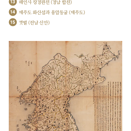
13
해인사 장경판전 (경남 합천)
14
제주도 화산섬과 용암동굴 (제주도)
15
갯벌 (전남 신안)