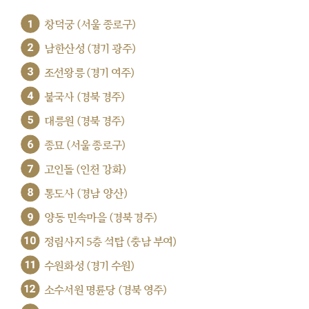
1
창덕궁 (서울 종로구)
2
남한산성 (경기 광주)
3
조선왕릉 (경기 여주)
4
불국사 (경북 경주)
5
대릉원 (경북 경주)
6
종묘 (서울 종로구)
7
고인돌 (인천 강화)
8
통도사 (경남 양산)
9
양동 민속마을 (경북 경주)
10
정림사지 5층 석탑 (충남 부여)
11
수원화성 (경기 수원)
12
소수서원 명륜당 (경북 영주)