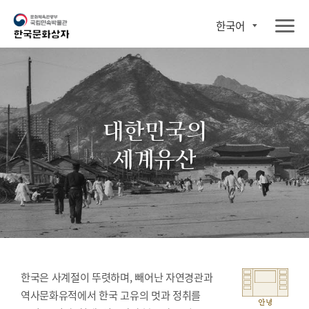
한국어
대한민국의
세계유산
한국은 사계절이 뚜렷하며, 빼어난 자연경관과
역사문화유적에서 한국 고유의 멋과 정취를
안녕