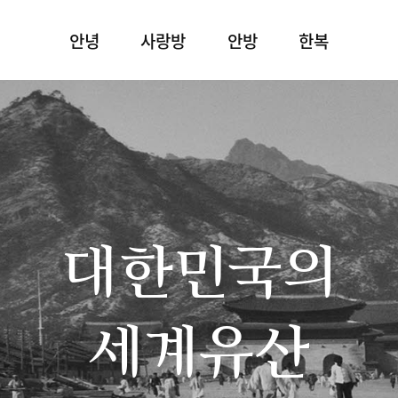
안녕
사랑방
안방
한복
대한민국의
세계유산