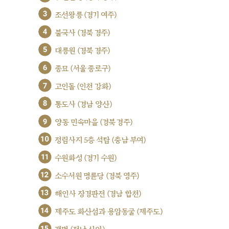
3
조선왕릉 (경기 여주)
4
불국사 (경북 경주)
5
대릉원 (경북 경주)
6
종묘 (서울 종로구)
7
고인돌 (인천 강화)
8
통도사 (경남 양산)
9
양동 민속마을 (경북 경주)
10
정림사지 5층 석탑 (충남 부여)
11
수원화성 (경기 수원)
12
소수서원 명륜당 (경북 영주)
13
해인사 장경판전 (경남 합천)
14
제주도 화산섬과 용암동굴 (제주도)
15