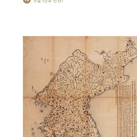
갯벌 (전남 신안)