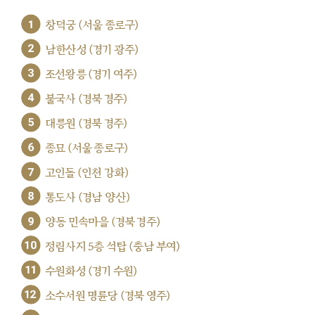
1
창덕궁 (서울 종로구)
2
남한산성 (경기 광주)
3
조선왕릉 (경기 여주)
4
불국사 (경북 경주)
5
대릉원 (경북 경주)
6
종묘 (서울 종로구)
7
고인돌 (인천 강화)
8
통도사 (경남 양산)
9
양동 민속마을 (경북 경주)
10
정림사지 5층 석탑 (충남 부여)
11
수원화성 (경기 수원)
12
소수서원 명륜당 (경북 영주)