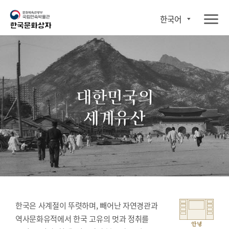
한국어
대한민국의
세계유산
한국은 사계절이 뚜렷하며, 빼어난 자연경관과
역사문화유적에서 한국 고유의 멋과 정취를
안녕