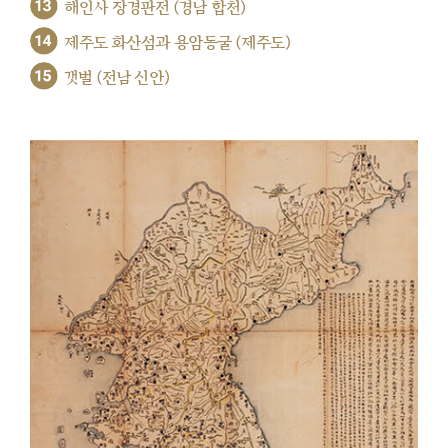
13
해인사 장경판전 (경남 합천)
14
제주도 화산섬과 용암동굴 (제주도)
15
갯벌 (전남 신안)