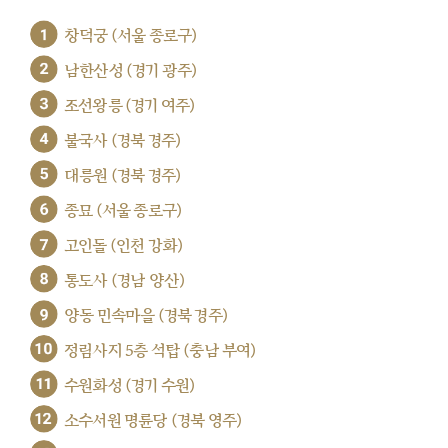
1
창덕궁 (서울 종로구)
2
남한산성 (경기 광주)
3
조선왕릉 (경기 여주)
4
불국사 (경북 경주)
5
대릉원 (경북 경주)
6
종묘 (서울 종로구)
7
고인돌 (인천 강화)
8
통도사 (경남 양산)
9
양동 민속마을 (경북 경주)
10
정림사지 5층 석탑 (충남 부여)
11
수원화성 (경기 수원)
12
소수서원 명륜당 (경북 영주)