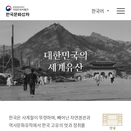
한국어
대한민국의
세계유산
한국은 사계절이 뚜렷하며, 빼어난 자연경관과
역사문화유적에서 한국 고유의 멋과 정취를
안녕