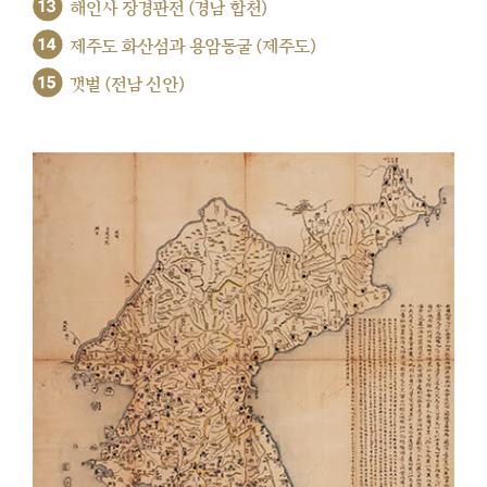
13
해인사 장경판전 (경남 합천)
14
제주도 화산섬과 용암동굴 (제주도)
15
갯벌 (전남 신안)