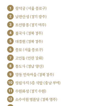
1
창덕궁 (서울 종로구)
2
남한산성 (경기 광주)
3
조선왕릉 (경기 여주)
4
불국사 (경북 경주)
5
대릉원 (경북 경주)
6
종묘 (서울 종로구)
7
고인돌 (인천 강화)
8
통도사 (경남 양산)
9
양동 민속마을 (경북 경주)
10
정림사지 5층 석탑 (충남 부여)
11
수원화성 (경기 수원)
12
소수서원 명륜당 (경북 영주)