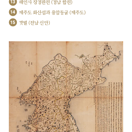
13
해인사 장경판전 (경남 합천)
14
제주도 화산섬과 용암동굴 (제주도)
15
갯벌 (전남 신안)