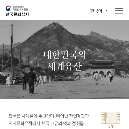
한국어
대한민국의
세계유산
한국은 사계절이 뚜렷하며, 빼어난 자연경관과
역사문화유적에서 한국 고유의 멋과 정취를
안녕