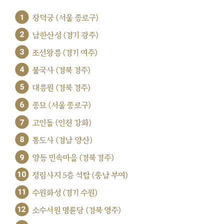
1
창덕궁 (서울 종로구)
2
남한산성 (경기 광주)
3
조선왕릉 (경기 여주)
4
불국사 (경북 경주)
5
대릉원 (경북 경주)
6
종묘 (서울 종로구)
7
고인돌 (인천 강화)
8
통도사 (경남 양산)
9
양동 민속마을 (경북 경주)
10
정림사지 5층 석탑 (충남 부여)
11
수원화성 (경기 수원)
12
소수서원 명륜당 (경북 영주)