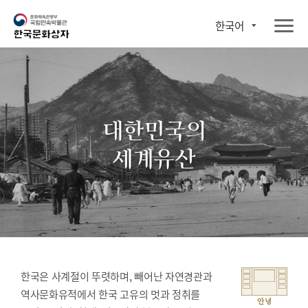
한국어
대한민국의
세계유산
한국은 사계절이 뚜렷하며, 빼어난 자연경관과
역사문화유적에서 한국 고유의 멋과 정취를
안녕