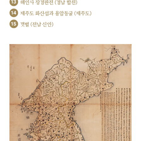
13
해인사 장경판전 (경남 합천)
14
제주도 화산섬과 용암동굴 (제주도)
15
갯벌 (전남 신안)