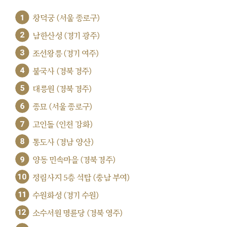
1
창덕궁 (서울 종로구)
2
남한산성 (경기 광주)
3
조선왕릉 (경기 여주)
4
불국사 (경북 경주)
5
대릉원 (경북 경주)
6
종묘 (서울 종로구)
7
고인돌 (인천 강화)
8
통도사 (경남 양산)
9
양동 민속마을 (경북 경주)
10
정림사지 5층 석탑 (충남 부여)
11
수원화성 (경기 수원)
12
소수서원 명륜당 (경북 영주)