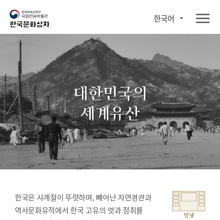
한국어
대한민국의
세계유산
한국은 사계절이 뚜렷하며, 빼어난 자연경관과
역사문화유적에서 한국 고유의 멋과 정취를
안녕