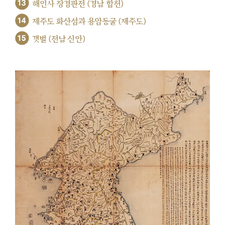
13
해인사 장경판전 (경남 합천)
14
제주도 화산섬과 용암동굴 (제주도)
15
갯벌 (전남 신안)