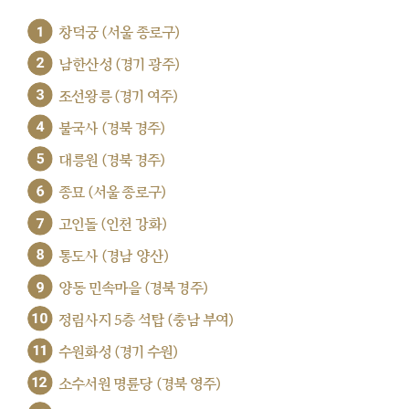
1
창덕궁 (서울 종로구)
2
남한산성 (경기 광주)
3
조선왕릉 (경기 여주)
4
불국사 (경북 경주)
5
대릉원 (경북 경주)
6
종묘 (서울 종로구)
7
고인돌 (인천 강화)
8
통도사 (경남 양산)
9
양동 민속마을 (경북 경주)
10
정림사지 5층 석탑 (충남 부여)
11
수원화성 (경기 수원)
12
소수서원 명륜당 (경북 영주)