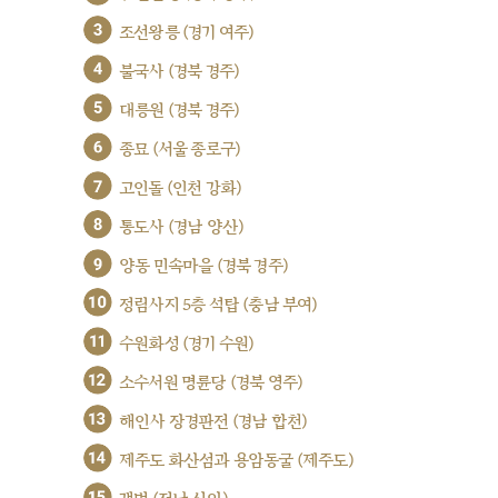
3
조선왕릉 (경기 여주)
4
불국사 (경북 경주)
5
대릉원 (경북 경주)
6
종묘 (서울 종로구)
7
고인돌 (인천 강화)
8
통도사 (경남 양산)
9
양동 민속마을 (경북 경주)
10
정림사지 5층 석탑 (충남 부여)
11
수원화성 (경기 수원)
12
소수서원 명륜당 (경북 영주)
13
해인사 장경판전 (경남 합천)
14
제주도 화산섬과 용암동굴 (제주도)
15