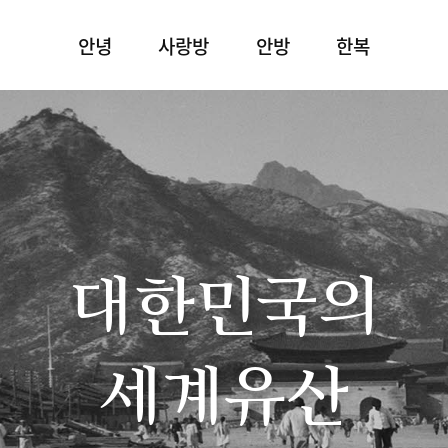
안녕
사랑방
안방
한복
대한민국의
세계유산