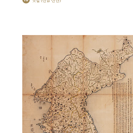
갯벌 (전남 신안)