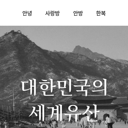
안녕
사랑방
안방
한복
대한민국의
세계유산