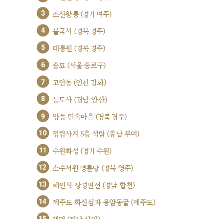
3
조선왕릉 (경기 여주)
4
불국사 (경북 경주)
5
대릉원 (경북 경주)
6
종묘 (서울 종로구)
7
고인돌 (인천 강화)
8
통도사 (경남 양산)
9
양동 민속마을 (경북 경주)
10
정림사지 5층 석탑 (충남 부여)
11
수원화성 (경기 수원)
12
소수서원 명륜당 (경북 영주)
13
해인사 장경판전 (경남 합천)
14
제주도 화산섬과 용암동굴 (제주도)
15