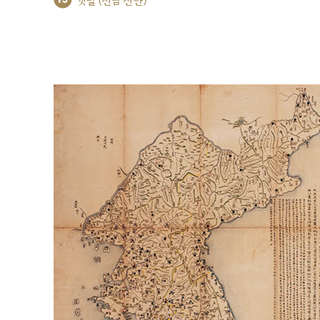
갯벌 (전남 신안)