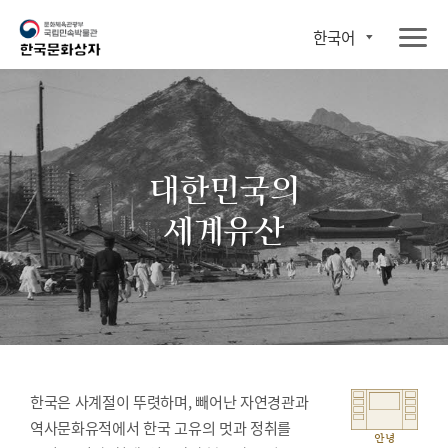
한국어
대한민국의
세계유산
한국은 사계절이 뚜렷하며, 빼어난 자연경관과
역사문화유적에서 한국 고유의 멋과 정취를
안녕