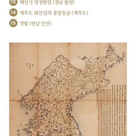
13
해인사 장경판전 (경남 합천)
14
제주도 화산섬과 용암동굴 (제주도)
15
갯벌 (전남 신안)