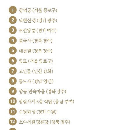
1
창덕궁 (서울 종로구)
2
남한산성 (경기 광주)
3
조선왕릉 (경기 여주)
4
불국사 (경북 경주)
5
대릉원 (경북 경주)
6
종묘 (서울 종로구)
7
고인돌 (인천 강화)
8
통도사 (경남 양산)
9
양동 민속마을 (경북 경주)
10
정림사지 5층 석탑 (충남 부여)
11
수원화성 (경기 수원)
12
소수서원 명륜당 (경북 영주)