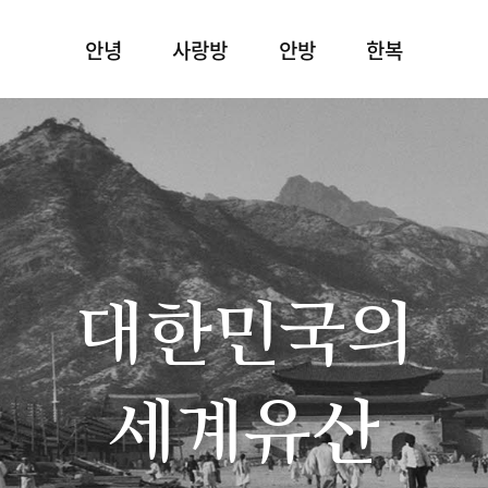
안녕
사랑방
안방
한복
대한민국의
세계유산