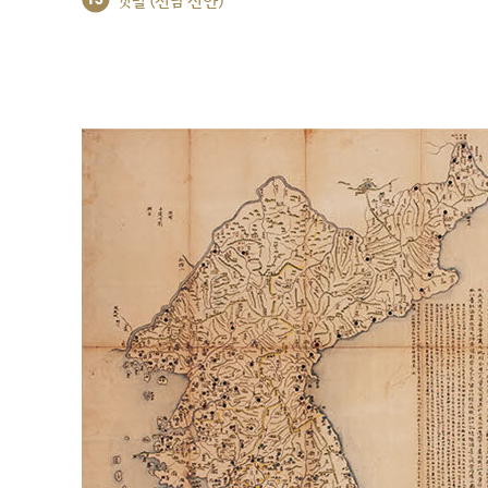
갯벌 (전남 신안)