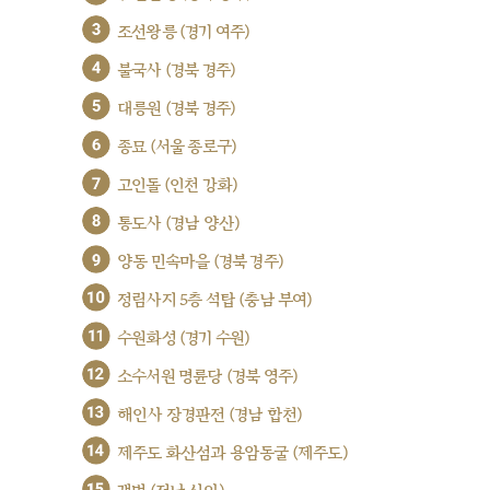
3
조선왕릉 (경기 여주)
4
불국사 (경북 경주)
5
대릉원 (경북 경주)
6
종묘 (서울 종로구)
7
고인돌 (인천 강화)
8
통도사 (경남 양산)
9
양동 민속마을 (경북 경주)
10
정림사지 5층 석탑 (충남 부여)
11
수원화성 (경기 수원)
12
소수서원 명륜당 (경북 영주)
13
해인사 장경판전 (경남 합천)
14
제주도 화산섬과 용암동굴 (제주도)
15