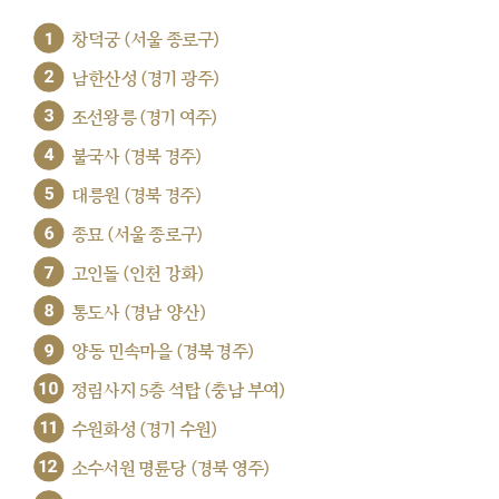
1
창덕궁 (서울 종로구)
2
남한산성 (경기 광주)
3
조선왕릉 (경기 여주)
4
불국사 (경북 경주)
5
대릉원 (경북 경주)
6
종묘 (서울 종로구)
7
고인돌 (인천 강화)
8
통도사 (경남 양산)
9
양동 민속마을 (경북 경주)
10
정림사지 5층 석탑 (충남 부여)
11
수원화성 (경기 수원)
12
소수서원 명륜당 (경북 영주)