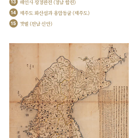
13
해인사 장경판전 (경남 합천)
14
제주도 화산섬과 용암동굴 (제주도)
15
갯벌 (전남 신안)