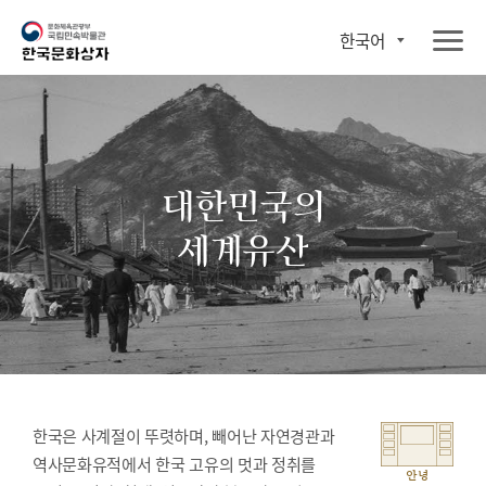
한국어
대한민국의
세계유산
한국은 사계절이 뚜렷하며, 빼어난 자연경관과
역사문화유적에서 한국 고유의 멋과 정취를
안녕