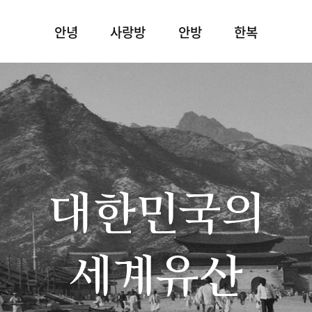
안녕
사랑방
안방
한복
대한민국의
세계유산