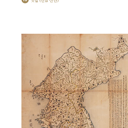
갯벌 (전남 신안)