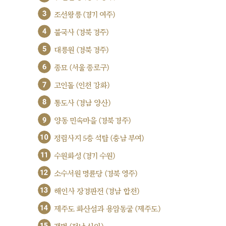
3
조선왕릉 (경기 여주)
4
불국사 (경북 경주)
5
대릉원 (경북 경주)
6
종묘 (서울 종로구)
7
고인돌 (인천 강화)
8
통도사 (경남 양산)
9
양동 민속마을 (경북 경주)
10
정림사지 5층 석탑 (충남 부여)
11
수원화성 (경기 수원)
12
소수서원 명륜당 (경북 영주)
13
해인사 장경판전 (경남 합천)
14
제주도 화산섬과 용암동굴 (제주도)
15