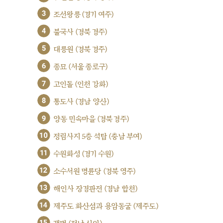
3
조선왕릉 (경기 여주)
4
불국사 (경북 경주)
5
대릉원 (경북 경주)
6
종묘 (서울 종로구)
7
고인돌 (인천 강화)
8
통도사 (경남 양산)
9
양동 민속마을 (경북 경주)
10
정림사지 5층 석탑 (충남 부여)
11
수원화성 (경기 수원)
12
소수서원 명륜당 (경북 영주)
13
해인사 장경판전 (경남 합천)
14
제주도 화산섬과 용암동굴 (제주도)
15