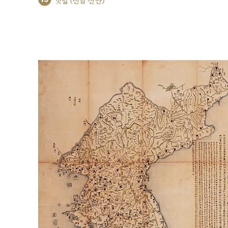
갯벌 (전남 신안)