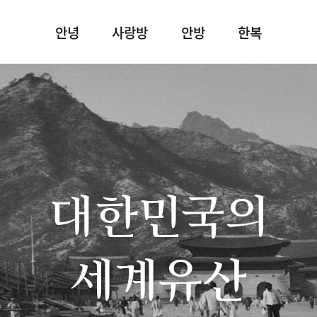
안녕
사랑방
안방
한복
대한민국의
세계유산