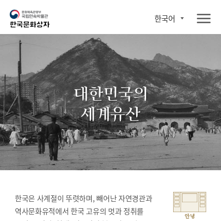
한국어
대한민국의
세계유산
한국은 사계절이 뚜렷하며, 빼어난 자연경관과
역사문화유적에서 한국 고유의 멋과 정취를
안녕