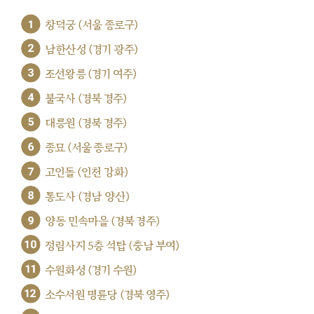
1
창덕궁 (서울 종로구)
2
남한산성 (경기 광주)
3
조선왕릉 (경기 여주)
4
불국사 (경북 경주)
5
대릉원 (경북 경주)
6
종묘 (서울 종로구)
7
고인돌 (인천 강화)
8
통도사 (경남 양산)
9
양동 민속마을 (경북 경주)
10
정림사지 5층 석탑 (충남 부여)
11
수원화성 (경기 수원)
12
소수서원 명륜당 (경북 영주)