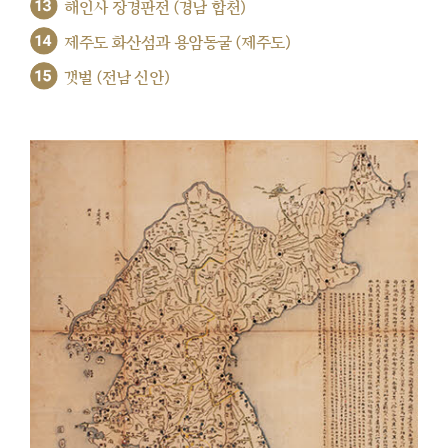
13
해인사 장경판전 (경남 합천)
14
제주도 화산섬과 용암동굴 (제주도)
15
갯벌 (전남 신안)