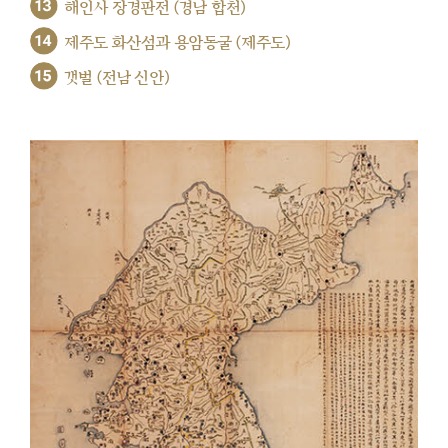
13
해인사 장경판전 (경남 합천)
14
제주도 화산섬과 용암동굴 (제주도)
15
갯벌 (전남 신안)