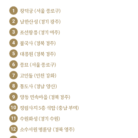
1
창덕궁 (서울 종로구)
2
남한산성 (경기 광주)
3
조선왕릉 (경기 여주)
4
불국사 (경북 경주)
5
대릉원 (경북 경주)
6
종묘 (서울 종로구)
7
고인돌 (인천 강화)
8
통도사 (경남 양산)
9
양동 민속마을 (경북 경주)
10
정림사지 5층 석탑 (충남 부여)
11
수원화성 (경기 수원)
12
소수서원 명륜당 (경북 영주)