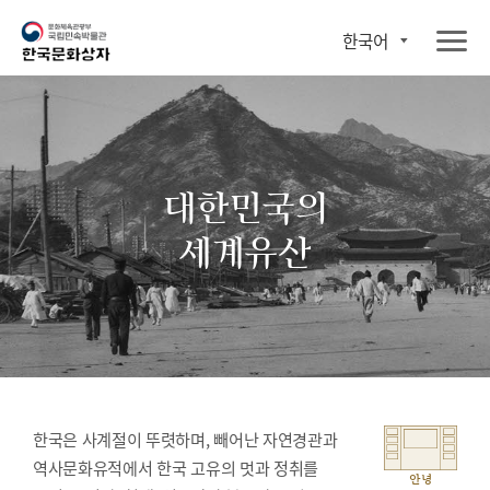
한국어
대한민국의
세계유산
한국은 사계절이 뚜렷하며, 빼어난 자연경관과
역사문화유적에서 한국 고유의 멋과 정취를
안녕