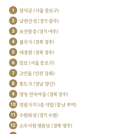
1
창덕궁 (서울 종로구)
2
남한산성 (경기 광주)
3
조선왕릉 (경기 여주)
4
불국사 (경북 경주)
5
대릉원 (경북 경주)
6
종묘 (서울 종로구)
7
고인돌 (인천 강화)
8
통도사 (경남 양산)
9
양동 민속마을 (경북 경주)
10
정림사지 5층 석탑 (충남 부여)
11
수원화성 (경기 수원)
12
소수서원 명륜당 (경북 영주)