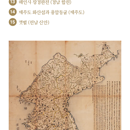
13
해인사 장경판전 (경남 합천)
14
제주도 화산섬과 용암동굴 (제주도)
15
갯벌 (전남 신안)