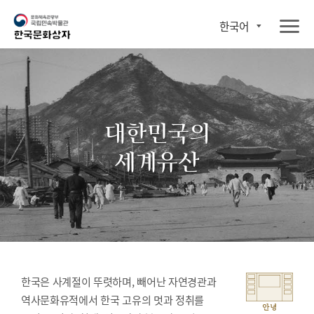
한국어
대한민국의
세계유산
한국은 사계절이 뚜렷하며, 빼어난 자연경관과
역사문화유적에서 한국 고유의 멋과 정취를
안녕