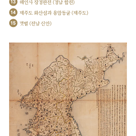
13
해인사 장경판전 (경남 합천)
14
제주도 화산섬과 용암동굴 (제주도)
15
갯벌 (전남 신안)