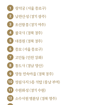
1
창덕궁 (서울 종로구)
2
남한산성 (경기 광주)
3
조선왕릉 (경기 여주)
4
불국사 (경북 경주)
5
대릉원 (경북 경주)
6
종묘 (서울 종로구)
7
고인돌 (인천 강화)
8
통도사 (경남 양산)
9
양동 민속마을 (경북 경주)
10
정림사지 5층 석탑 (충남 부여)
11
수원화성 (경기 수원)
12
소수서원 명륜당 (경북 영주)