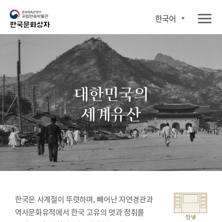
한국어
대한민국의
세계유산
한국은 사계절이 뚜렷하며, 빼어난 자연경관과
역사문화유적에서 한국 고유의 멋과 정취를
안녕