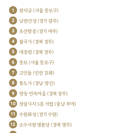
1
창덕궁 (서울 종로구)
2
남한산성 (경기 광주)
3
조선왕릉 (경기 여주)
4
불국사 (경북 경주)
5
대릉원 (경북 경주)
6
종묘 (서울 종로구)
7
고인돌 (인천 강화)
8
통도사 (경남 양산)
9
양동 민속마을 (경북 경주)
10
정림사지 5층 석탑 (충남 부여)
11
수원화성 (경기 수원)
12
소수서원 명륜당 (경북 영주)