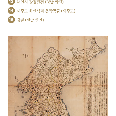
13
해인사 장경판전 (경남 합천)
14
제주도 화산섬과 용암동굴 (제주도)
15
갯벌 (전남 신안)