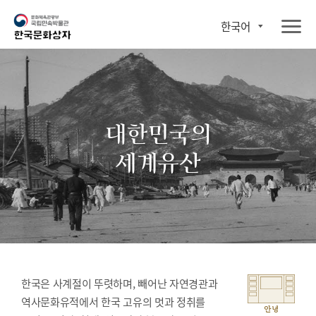
한국어
대한민국의
세계유산
한국은 사계절이 뚜렷하며, 빼어난 자연경관과
역사문화유적에서 한국 고유의 멋과 정취를
안녕