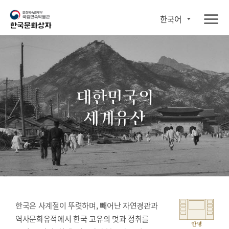
한국어
대한민국의
세계유산
한국은 사계절이 뚜렷하며, 빼어난 자연경관과
역사문화유적에서 한국 고유의 멋과 정취를
안녕