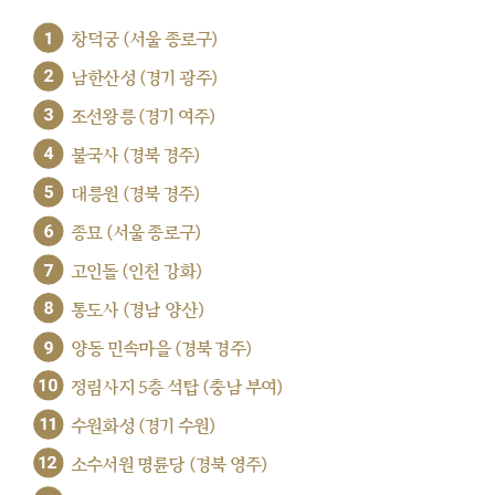
1
창덕궁 (서울 종로구)
2
남한산성 (경기 광주)
3
조선왕릉 (경기 여주)
4
불국사 (경북 경주)
5
대릉원 (경북 경주)
6
종묘 (서울 종로구)
7
고인돌 (인천 강화)
8
통도사 (경남 양산)
9
양동 민속마을 (경북 경주)
10
정림사지 5층 석탑 (충남 부여)
11
수원화성 (경기 수원)
12
소수서원 명륜당 (경북 영주)