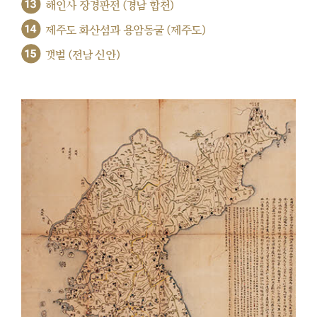
13
해인사 장경판전 (경남 합천)
14
제주도 화산섬과 용암동굴 (제주도)
15
갯벌 (전남 신안)