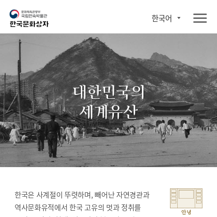
한국어
대한민국의
세계유산
한국은 사계절이 뚜렷하며, 빼어난 자연경관과
역사문화유적에서 한국 고유의 멋과 정취를
안녕