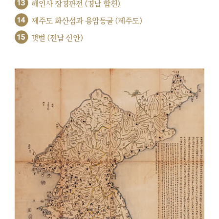
13
해인사 장경판전 (경남 합천)
14
제주도 화산섬과 용암동굴 (제주도)
15
갯벌 (전남 신안)