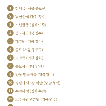
1
창덕궁 (서울 종로구)
2
남한산성 (경기 광주)
3
조선왕릉 (경기 여주)
4
불국사 (경북 경주)
5
대릉원 (경북 경주)
6
종묘 (서울 종로구)
7
고인돌 (인천 강화)
8
통도사 (경남 양산)
9
양동 민속마을 (경북 경주)
10
정림사지 5층 석탑 (충남 부여)
11
수원화성 (경기 수원)
12
소수서원 명륜당 (경북 영주)