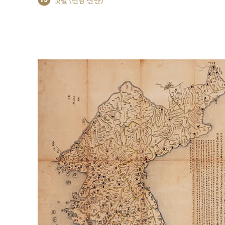
갯벌 (전남 신안)