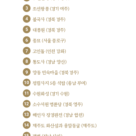
3
조선왕릉 (경기 여주)
4
불국사 (경북 경주)
5
대릉원 (경북 경주)
6
종묘 (서울 종로구)
7
고인돌 (인천 강화)
8
통도사 (경남 양산)
9
양동 민속마을 (경북 경주)
10
정림사지 5층 석탑 (충남 부여)
11
수원화성 (경기 수원)
12
소수서원 명륜당 (경북 영주)
13
해인사 장경판전 (경남 합천)
14
제주도 화산섬과 용암동굴 (제주도)
15