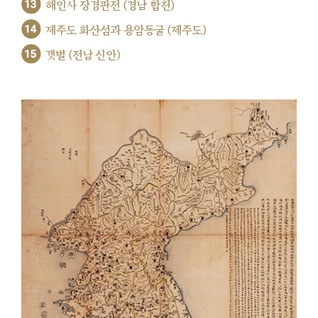
13
해인사 장경판전 (경남 합천)
14
제주도 화산섬과 용암동굴 (제주도)
15
갯벌 (전남 신안)