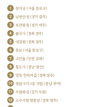
1
창덕궁 (서울 종로구)
2
남한산성 (경기 광주)
3
조선왕릉 (경기 여주)
4
불국사 (경북 경주)
5
대릉원 (경북 경주)
6
종묘 (서울 종로구)
7
고인돌 (인천 강화)
8
통도사 (경남 양산)
9
양동 민속마을 (경북 경주)
10
정림사지 5층 석탑 (충남 부여)
11
수원화성 (경기 수원)
12
소수서원 명륜당 (경북 영주)