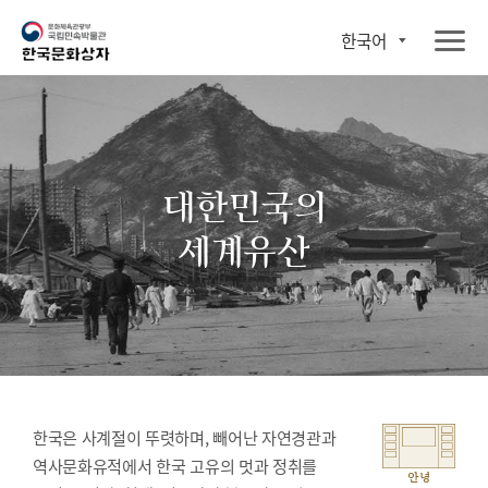
한국어
대한민국의
세계유산
한국은 사계절이 뚜렷하며, 빼어난 자연경관과
역사문화유적에서 한국 고유의 멋과 정취를
안녕