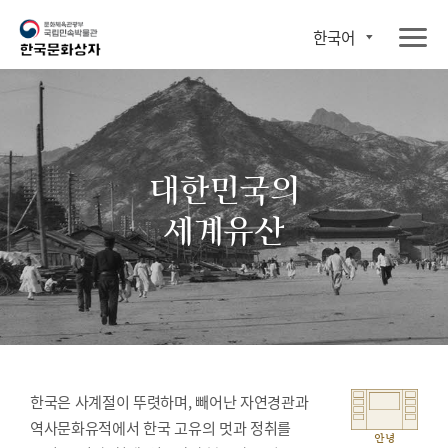
한국어
대한민국의
세계유산
한국은 사계절이 뚜렷하며, 빼어난 자연경관과
역사문화유적에서 한국 고유의 멋과 정취를
안녕