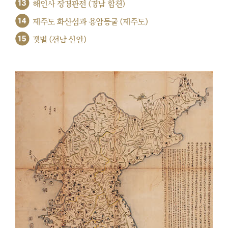
13
해인사 장경판전 (경남 합천)
14
제주도 화산섬과 용암동굴 (제주도)
15
갯벌 (전남 신안)