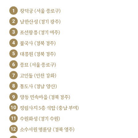
1
창덕궁 (서울 종로구)
2
남한산성 (경기 광주)
3
조선왕릉 (경기 여주)
4
불국사 (경북 경주)
5
대릉원 (경북 경주)
6
종묘 (서울 종로구)
7
고인돌 (인천 강화)
8
통도사 (경남 양산)
9
양동 민속마을 (경북 경주)
10
정림사지 5층 석탑 (충남 부여)
11
수원화성 (경기 수원)
12
소수서원 명륜당 (경북 영주)