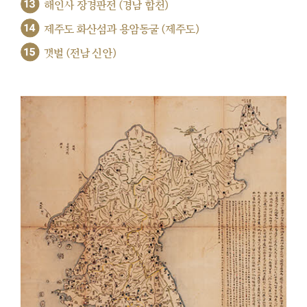
13
해인사 장경판전 (경남 합천)
14
제주도 화산섬과 용암동굴 (제주도)
15
갯벌 (전남 신안)