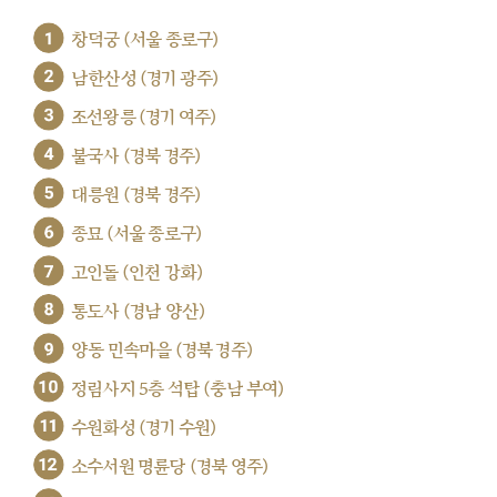
1
창덕궁 (서울 종로구)
2
남한산성 (경기 광주)
3
조선왕릉 (경기 여주)
4
불국사 (경북 경주)
5
대릉원 (경북 경주)
6
종묘 (서울 종로구)
7
고인돌 (인천 강화)
8
통도사 (경남 양산)
9
양동 민속마을 (경북 경주)
10
정림사지 5층 석탑 (충남 부여)
11
수원화성 (경기 수원)
12
소수서원 명륜당 (경북 영주)