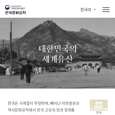
한국어
대한민국의
세계유산
한국은 사계절이 뚜렷하며, 빼어난 자연경관과
역사문화유적에서 한국 고유의 멋과 정취를
안녕