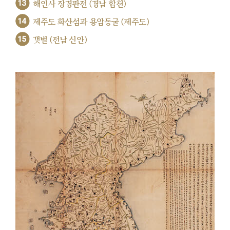
13
해인사 장경판전 (경남 합천)
14
제주도 화산섬과 용암동굴 (제주도)
15
갯벌 (전남 신안)