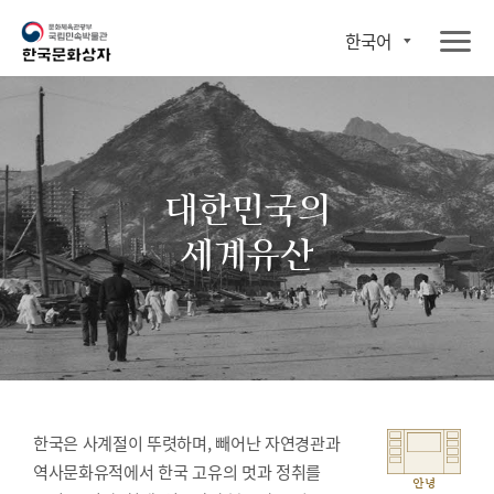
한국어
대한민국의
세계유산
한국은 사계절이 뚜렷하며, 빼어난 자연경관과
역사문화유적에서 한국 고유의 멋과 정취를
안녕