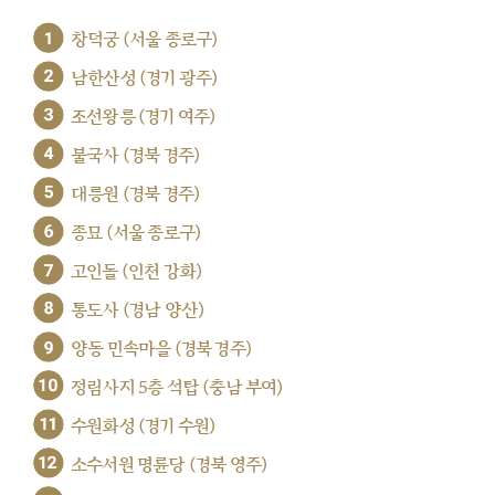
1
창덕궁 (서울 종로구)
2
남한산성 (경기 광주)
3
조선왕릉 (경기 여주)
4
불국사 (경북 경주)
5
대릉원 (경북 경주)
6
종묘 (서울 종로구)
7
고인돌 (인천 강화)
8
통도사 (경남 양산)
9
양동 민속마을 (경북 경주)
10
정림사지 5층 석탑 (충남 부여)
11
수원화성 (경기 수원)
12
소수서원 명륜당 (경북 영주)