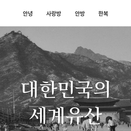
안녕
사랑방
안방
한복
대한민국의
세계유산