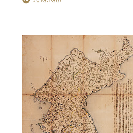
갯벌 (전남 신안)