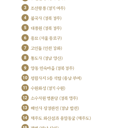
3
조선왕릉 (경기 여주)
4
불국사 (경북 경주)
5
대릉원 (경북 경주)
6
종묘 (서울 종로구)
7
고인돌 (인천 강화)
8
통도사 (경남 양산)
9
양동 민속마을 (경북 경주)
10
정림사지 5층 석탑 (충남 부여)
11
수원화성 (경기 수원)
12
소수서원 명륜당 (경북 영주)
13
해인사 장경판전 (경남 합천)
14
제주도 화산섬과 용암동굴 (제주도)
15