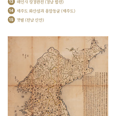
13
해인사 장경판전 (경남 합천)
14
제주도 화산섬과 용암동굴 (제주도)
15
갯벌 (전남 신안)