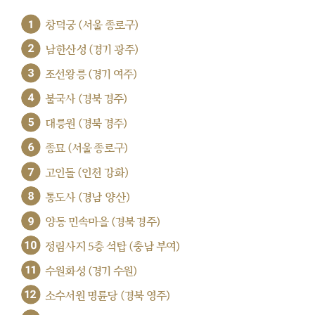
1
창덕궁 (서울 종로구)
2
남한산성 (경기 광주)
3
조선왕릉 (경기 여주)
4
불국사 (경북 경주)
5
대릉원 (경북 경주)
6
종묘 (서울 종로구)
7
고인돌 (인천 강화)
8
통도사 (경남 양산)
9
양동 민속마을 (경북 경주)
10
정림사지 5층 석탑 (충남 부여)
11
수원화성 (경기 수원)
12
소수서원 명륜당 (경북 영주)