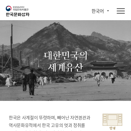
한국어
대한민국의
세계유산
한국은 사계절이 뚜렷하며, 빼어난 자연경관과
역사문화유적에서 한국 고유의 멋과 정취를
안녕