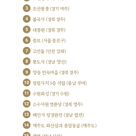
3
조선왕릉 (경기 여주)
4
불국사 (경북 경주)
5
대릉원 (경북 경주)
6
종묘 (서울 종로구)
7
고인돌 (인천 강화)
8
통도사 (경남 양산)
9
양동 민속마을 (경북 경주)
10
정림사지 5층 석탑 (충남 부여)
11
수원화성 (경기 수원)
12
소수서원 명륜당 (경북 영주)
13
해인사 장경판전 (경남 합천)
14
제주도 화산섬과 용암동굴 (제주도)
15