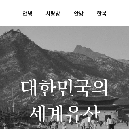
안녕
사랑방
안방
한복
대한민국의
세계유산