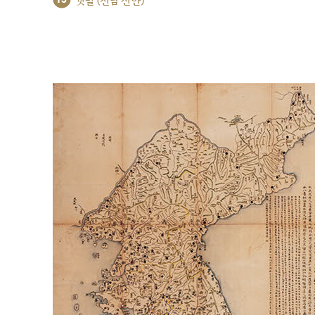
갯벌 (전남 신안)