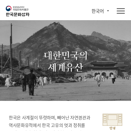
한국어
대한민국의
세계유산
한국은 사계절이 뚜렷하며, 빼어난 자연경관과
역사문화유적에서 한국 고유의 멋과 정취를
안녕