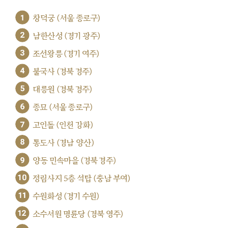
1
창덕궁 (서울 종로구)
2
남한산성 (경기 광주)
3
조선왕릉 (경기 여주)
4
불국사 (경북 경주)
5
대릉원 (경북 경주)
6
종묘 (서울 종로구)
7
고인돌 (인천 강화)
8
통도사 (경남 양산)
9
양동 민속마을 (경북 경주)
10
정림사지 5층 석탑 (충남 부여)
11
수원화성 (경기 수원)
12
소수서원 명륜당 (경북 영주)