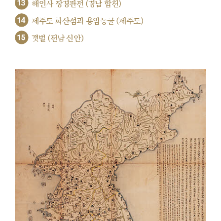
13
해인사 장경판전 (경남 합천)
14
제주도 화산섬과 용암동굴 (제주도)
15
갯벌 (전남 신안)