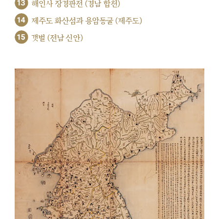
13
해인사 장경판전 (경남 합천)
14
제주도 화산섬과 용암동굴 (제주도)
15
갯벌 (전남 신안)