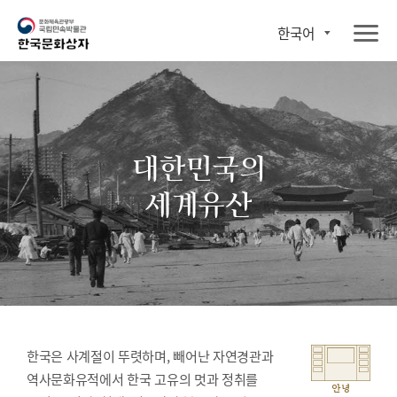
한국어
대한민국의
세계유산
한국은 사계절이 뚜렷하며, 빼어난 자연경관과
역사문화유적에서 한국 고유의 멋과 정취를
안녕