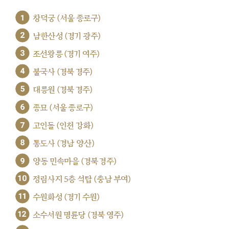
1
창덕궁 (서울 종로구)
2
남한산성 (경기 광주)
3
조선왕릉 (경기 여주)
4
불국사 (경북 경주)
5
대릉원 (경북 경주)
6
종묘 (서울 종로구)
7
고인돌 (인천 강화)
8
통도사 (경남 양산)
9
양동 민속마을 (경북 경주)
10
정림사지 5층 석탑 (충남 부여)
11
수원화성 (경기 수원)
12
소수서원 명륜당 (경북 영주)