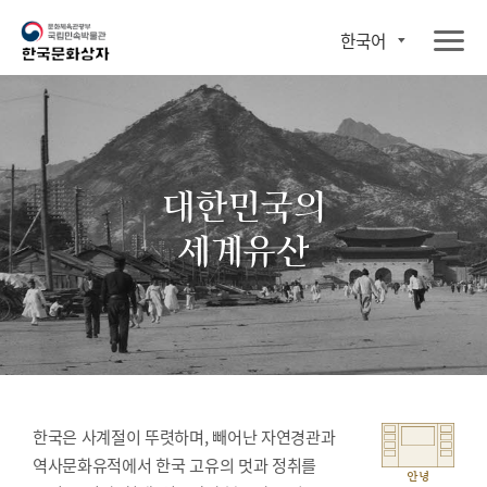
한국어
대한민국의
세계유산
한국은 사계절이 뚜렷하며, 빼어난 자연경관과
역사문화유적에서 한국 고유의 멋과 정취를
안녕