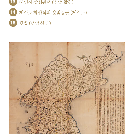
13
해인사 장경판전 (경남 합천)
14
제주도 화산섬과 용암동굴 (제주도)
15
갯벌 (전남 신안)