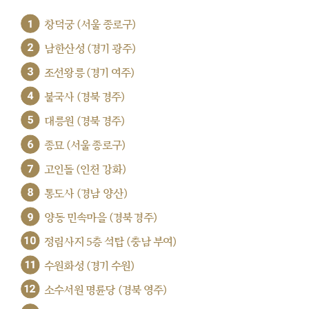
1
창덕궁 (서울 종로구)
2
남한산성 (경기 광주)
3
조선왕릉 (경기 여주)
4
불국사 (경북 경주)
5
대릉원 (경북 경주)
6
종묘 (서울 종로구)
7
고인돌 (인천 강화)
8
통도사 (경남 양산)
9
양동 민속마을 (경북 경주)
10
정림사지 5층 석탑 (충남 부여)
11
수원화성 (경기 수원)
12
소수서원 명륜당 (경북 영주)