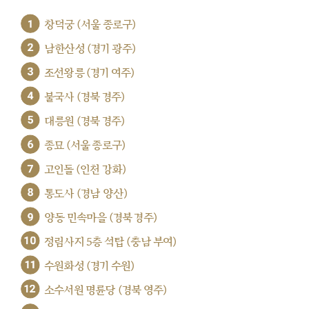
1
창덕궁 (서울 종로구)
2
남한산성 (경기 광주)
3
조선왕릉 (경기 여주)
4
불국사 (경북 경주)
5
대릉원 (경북 경주)
6
종묘 (서울 종로구)
7
고인돌 (인천 강화)
8
통도사 (경남 양산)
9
양동 민속마을 (경북 경주)
10
정림사지 5층 석탑 (충남 부여)
11
수원화성 (경기 수원)
12
소수서원 명륜당 (경북 영주)