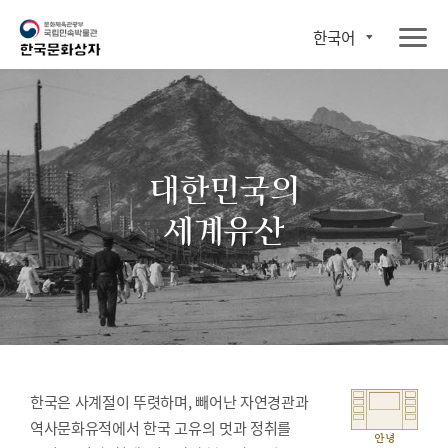
한국어
대한민국의
세계유산
한국은 사계절이 뚜렷하며, 빼어난 자연경관과
역사문화유적에서 한국 고유의 멋과 정취를
안녕