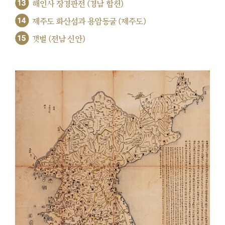
13
해인사 장경판전 (경남 합천)
14
제주도 화산섬과 용암동굴 (제주도)
15
갯벌 (전남 신안)