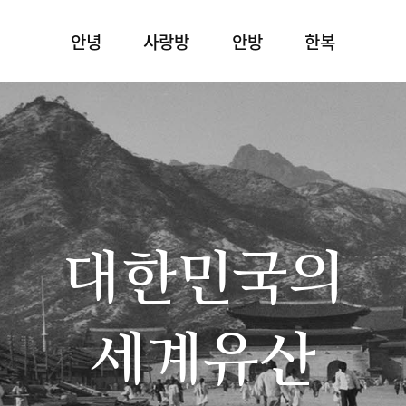
안녕
사랑방
안방
한복
대한민국의
세계유산