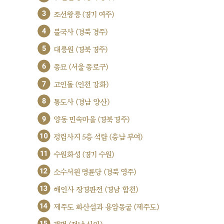
3
조선왕릉 (경기 여주)
4
불국사 (경북 경주)
5
대릉원 (경북 경주)
6
종묘 (서울 종로구)
7
고인돌 (인천 강화)
8
통도사 (경남 양산)
9
양동 민속마을 (경북 경주)
10
정림사지 5층 석탑 (충남 부여)
11
수원화성 (경기 수원)
12
소수서원 명륜당 (경북 영주)
13
해인사 장경판전 (경남 합천)
14
제주도 화산섬과 용암동굴 (제주도)
15