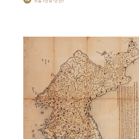
갯벌 (전남 신안)