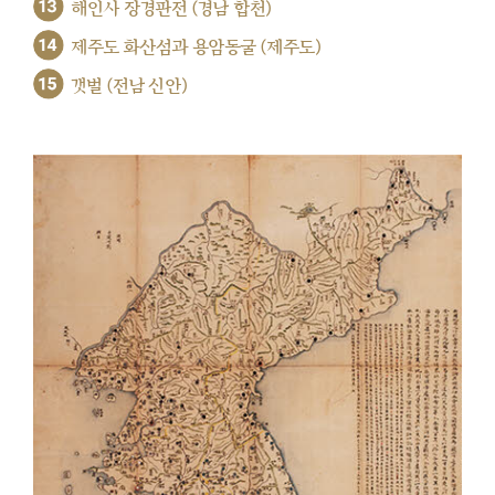
13
해인사 장경판전 (경남 합천)
14
제주도 화산섬과 용암동굴 (제주도)
15
갯벌 (전남 신안)