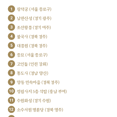
1
창덕궁 (서울 종로구)
2
남한산성 (경기 광주)
3
조선왕릉 (경기 여주)
4
불국사 (경북 경주)
5
대릉원 (경북 경주)
6
종묘 (서울 종로구)
7
고인돌 (인천 강화)
8
통도사 (경남 양산)
9
양동 민속마을 (경북 경주)
10
정림사지 5층 석탑 (충남 부여)
11
수원화성 (경기 수원)
12
소수서원 명륜당 (경북 영주)