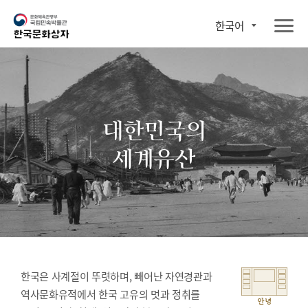
한국어
대한민국의
세계유산
한국은 사계절이 뚜렷하며, 빼어난 자연경관과
역사문화유적에서 한국 고유의 멋과 정취를
안녕