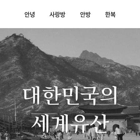
안녕
사랑방
안방
한복
대한민국의
세계유산