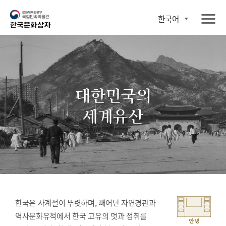
한국어
대한민국의
세계유산
한국은 사계절이 뚜렷하며, 빼어난 자연경관과
역사문화유적에서 한국 고유의 멋과 정취를
안녕