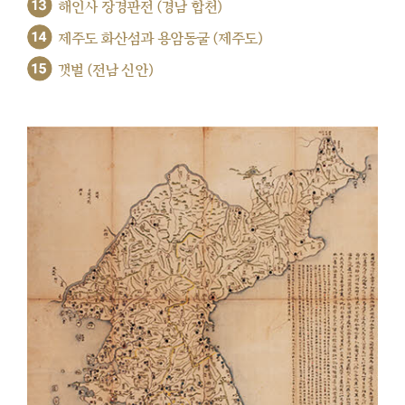
13
해인사 장경판전 (경남 합천)
14
제주도 화산섬과 용암동굴 (제주도)
15
갯벌 (전남 신안)