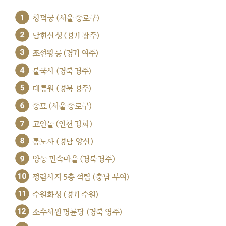
1
창덕궁 (서울 종로구)
2
남한산성 (경기 광주)
3
조선왕릉 (경기 여주)
4
불국사 (경북 경주)
5
대릉원 (경북 경주)
6
종묘 (서울 종로구)
7
고인돌 (인천 강화)
8
통도사 (경남 양산)
9
양동 민속마을 (경북 경주)
10
정림사지 5층 석탑 (충남 부여)
11
수원화성 (경기 수원)
12
소수서원 명륜당 (경북 영주)