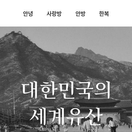
안녕
사랑방
안방
한복
대한민국의
세계유산