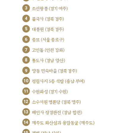
3
조선왕릉 (경기 여주)
4
불국사 (경북 경주)
5
대릉원 (경북 경주)
6
종묘 (서울 종로구)
7
고인돌 (인천 강화)
8
통도사 (경남 양산)
9
양동 민속마을 (경북 경주)
10
정림사지 5층 석탑 (충남 부여)
11
수원화성 (경기 수원)
12
소수서원 명륜당 (경북 영주)
13
해인사 장경판전 (경남 합천)
14
제주도 화산섬과 용암동굴 (제주도)
15