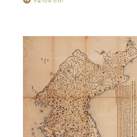
갯벌 (전남 신안)