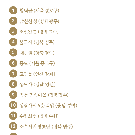
1
창덕궁 (서울 종로구)
2
남한산성 (경기 광주)
3
조선왕릉 (경기 여주)
4
불국사 (경북 경주)
5
대릉원 (경북 경주)
6
종묘 (서울 종로구)
7
고인돌 (인천 강화)
8
통도사 (경남 양산)
9
양동 민속마을 (경북 경주)
10
정림사지 5층 석탑 (충남 부여)
11
수원화성 (경기 수원)
12
소수서원 명륜당 (경북 영주)