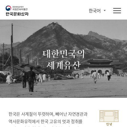
한국어
대한민국의
세계유산
한국은 사계절이 뚜렷하며, 빼어난 자연경관과
역사문화유적에서 한국 고유의 멋과 정취를
안녕