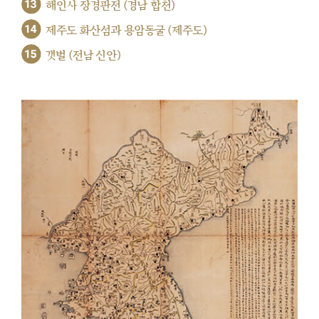
13
해인사 장경판전 (경남 합천)
14
제주도 화산섬과 용암동굴 (제주도)
15
갯벌 (전남 신안)