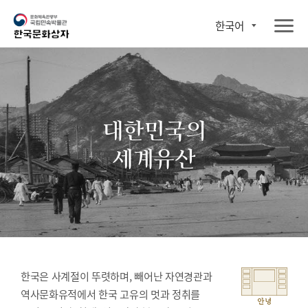
한국어
대한민국의
세계유산
한국은 사계절이 뚜렷하며, 빼어난 자연경관과
역사문화유적에서 한국 고유의 멋과 정취를
안녕