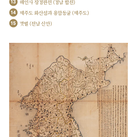
13
해인사 장경판전 (경남 합천)
14
제주도 화산섬과 용암동굴 (제주도)
15
갯벌 (전남 신안)