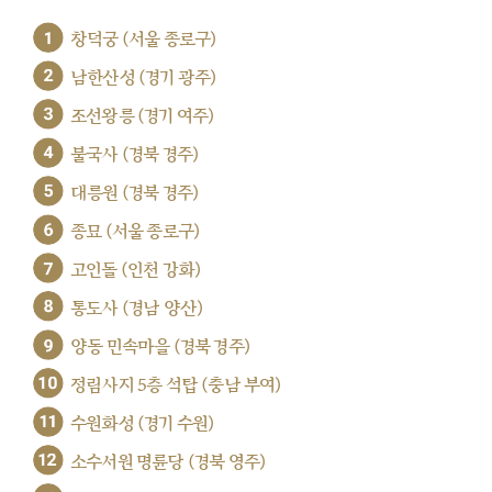
1
창덕궁 (서울 종로구)
2
남한산성 (경기 광주)
3
조선왕릉 (경기 여주)
4
불국사 (경북 경주)
5
대릉원 (경북 경주)
6
종묘 (서울 종로구)
7
고인돌 (인천 강화)
8
통도사 (경남 양산)
9
양동 민속마을 (경북 경주)
10
정림사지 5층 석탑 (충남 부여)
11
수원화성 (경기 수원)
12
소수서원 명륜당 (경북 영주)