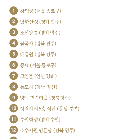
1
창덕궁 (서울 종로구)
2
남한산성 (경기 광주)
3
조선왕릉 (경기 여주)
4
불국사 (경북 경주)
5
대릉원 (경북 경주)
6
종묘 (서울 종로구)
7
고인돌 (인천 강화)
8
통도사 (경남 양산)
9
양동 민속마을 (경북 경주)
10
정림사지 5층 석탑 (충남 부여)
11
수원화성 (경기 수원)
12
소수서원 명륜당 (경북 영주)