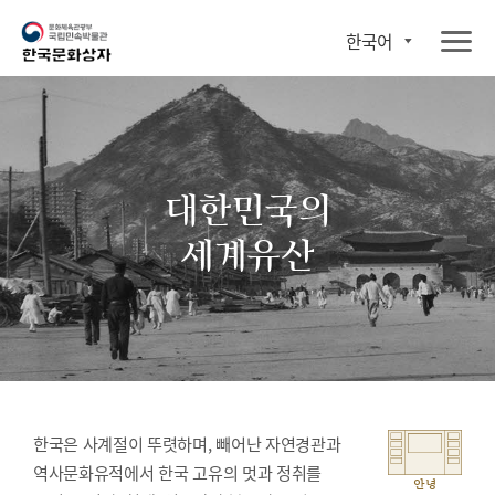
한국어
대한민국의
세계유산
한국은 사계절이 뚜렷하며, 빼어난 자연경관과
역사문화유적에서 한국 고유의 멋과 정취를
안녕