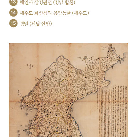
13
해인사 장경판전 (경남 합천)
14
제주도 화산섬과 용암동굴 (제주도)
15
갯벌 (전남 신안)