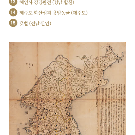
13
해인사 장경판전 (경남 합천)
14
제주도 화산섬과 용암동굴 (제주도)
15
갯벌 (전남 신안)