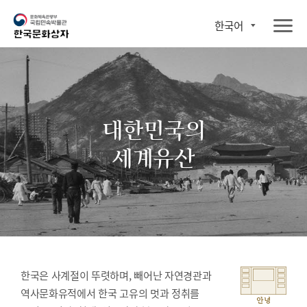
한국어
대한민국의
세계유산
한국은 사계절이 뚜렷하며, 빼어난 자연경관과
역사문화유적에서 한국 고유의 멋과 정취를
안녕