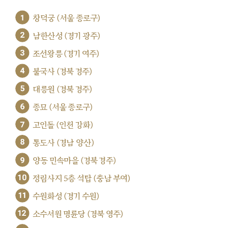
1
창덕궁 (서울 종로구)
2
남한산성 (경기 광주)
3
조선왕릉 (경기 여주)
4
불국사 (경북 경주)
5
대릉원 (경북 경주)
6
종묘 (서울 종로구)
7
고인돌 (인천 강화)
8
통도사 (경남 양산)
9
양동 민속마을 (경북 경주)
10
정림사지 5층 석탑 (충남 부여)
11
수원화성 (경기 수원)
12
소수서원 명륜당 (경북 영주)