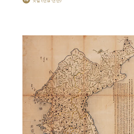
갯벌 (전남 신안)