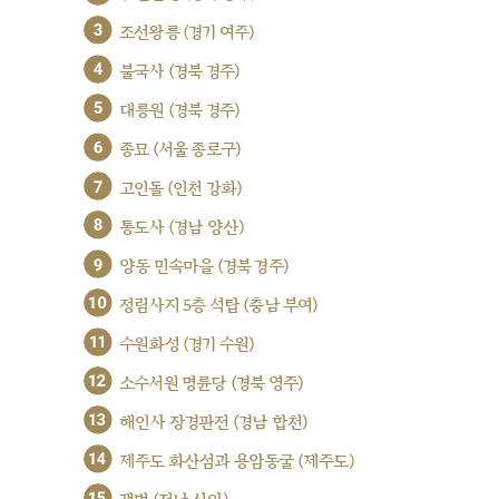
3
조선왕릉 (경기 여주)
4
불국사 (경북 경주)
5
대릉원 (경북 경주)
6
종묘 (서울 종로구)
7
고인돌 (인천 강화)
8
통도사 (경남 양산)
9
양동 민속마을 (경북 경주)
10
정림사지 5층 석탑 (충남 부여)
11
수원화성 (경기 수원)
12
소수서원 명륜당 (경북 영주)
13
해인사 장경판전 (경남 합천)
14
제주도 화산섬과 용암동굴 (제주도)
15