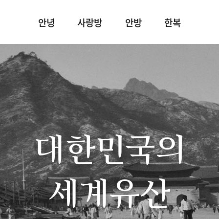
안녕
사랑방
안방
한복
대한민국의
세계유산