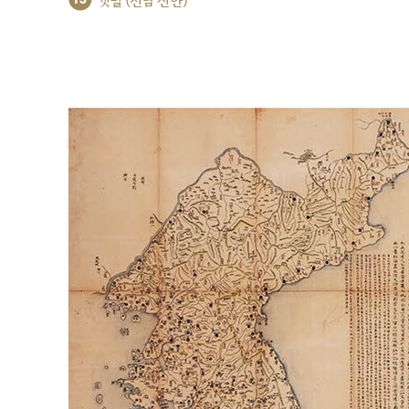
갯벌 (전남 신안)