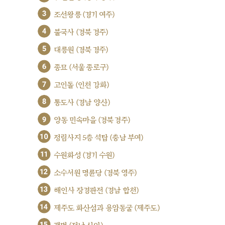
3
조선왕릉 (경기 여주)
4
불국사 (경북 경주)
5
대릉원 (경북 경주)
6
종묘 (서울 종로구)
7
고인돌 (인천 강화)
8
통도사 (경남 양산)
9
양동 민속마을 (경북 경주)
10
정림사지 5층 석탑 (충남 부여)
11
수원화성 (경기 수원)
12
소수서원 명륜당 (경북 영주)
13
해인사 장경판전 (경남 합천)
14
제주도 화산섬과 용암동굴 (제주도)
15