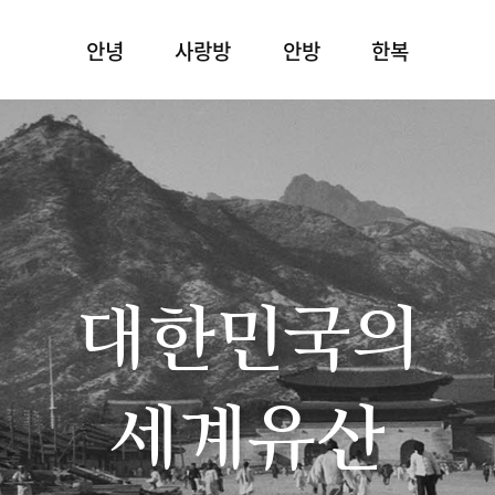
안녕
사랑방
안방
한복
대한민국의
세계유산