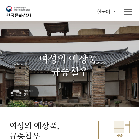
한국어
여성의 애장품,
규중칠우
여성의 애장품,
규중칠우
안방