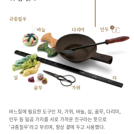
규중칠우
인두
바늘
다리미
실
자
골무
가위
바느질에 필요한 도구인 자, 가위, 바늘, 실, 골무, 다리미,
인두 등 일곱 가지를 서로 가까운 친구라는 뜻으로
‘규중칠우’라고 부르며, 항상 곁에 두고 사용했다.