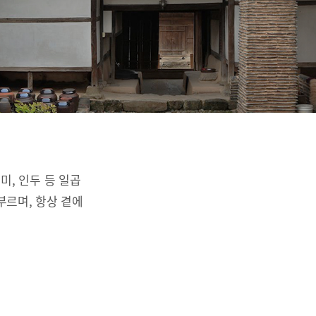
리미, 인두 등 일곱
부르며, 항상 곁에