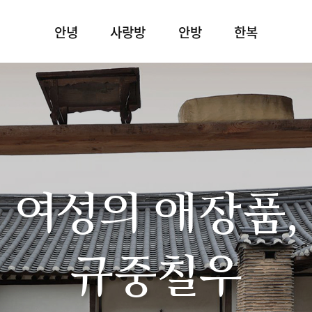
안녕
사랑방
안방
한복
여성의 애장품,
규중칠우