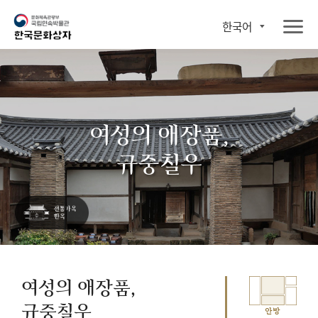
한국어
여성의 애장품,
규중칠우
여성의 애장품,
규중칠우
안방