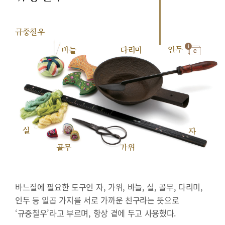
규중칠우
인두
바늘
다리미
실
자
골무
가위
바느질에 필요한 도구인 자, 가위, 바늘, 실, 골무, 다리미,
인두 등 일곱 가지를 서로 가까운 친구라는 뜻으로
‘규중칠우’라고 부르며, 항상 곁에 두고 사용했다.