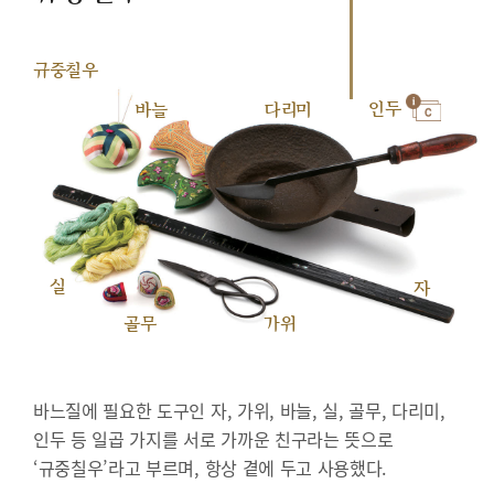
규중칠우
인두
바늘
다리미
실
자
골무
가위
바느질에 필요한 도구인 자, 가위, 바늘, 실, 골무, 다리미,
인두 등 일곱 가지를 서로 가까운 친구라는 뜻으로
‘규중칠우’라고 부르며, 항상 곁에 두고 사용했다.