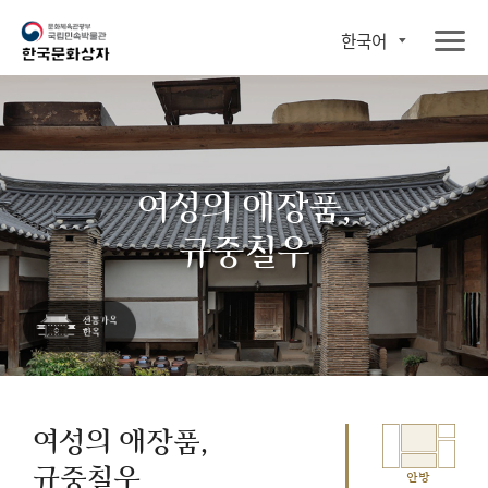
한국어
여성의 애장품,
규중칠우
여성의 애장품,
규중칠우
안방