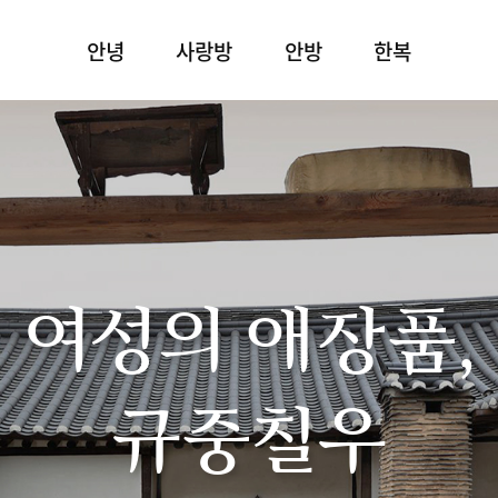
안녕
사랑방
안방
한복
여성의 애장품,
규중칠우