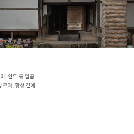
리미, 인두 등 일곱
부르며, 항상 곁에